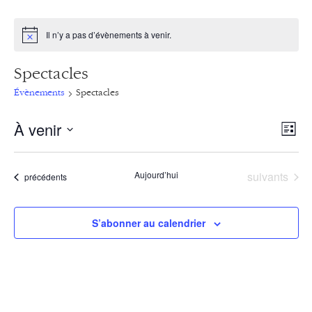
Il n’y a pas d’évènements à venir.
Notice
Spectacles
Évènements
Spectacles
À venir
NA
Navi
Liste
de
PA
Sélectionnez
vue
une
CO
Évènements
Aujourd’hui
suivants
Évènements
précédents
date.
Évè
S’abonner au calendrier