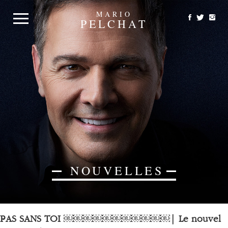
MARIO
PELCHAT
NOUVELLES
PAS SANS TOI ￼￼￼￼￼￼￼￼￼￼￼| Le nouvel