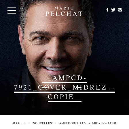
MARIO
PELCHAT
AMPCD-
7921_COVER_MIDREZ –
COPIE
ACCUEIL
NOUVELLES
AMPCD-7921_COVER_MIDREZ – COPIE