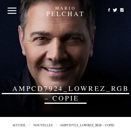
MARIO
PELCHAT
AMPCD7924_LOWREZ_RGB
– COPIE
ACCUEIL
NOUVELLES
AMPCD7924_LOWREZ_RGB – COPIE